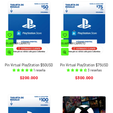
GUARDAR CARRITO
GUARDAR CARRITO
Pin Virtual PlayStation $50USD
Pin Virtual PlayStation $75USD
1 reseña
3 reseñas
Precio
Precio
$200.000
$300.000
habitual
habitual