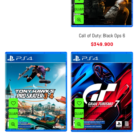
GUARDAR CARRITO
Call of Duty: Black Ops 6
Precio
$349.900
habitual
GUARDAR CARRITO
GUARDAR CARRITO