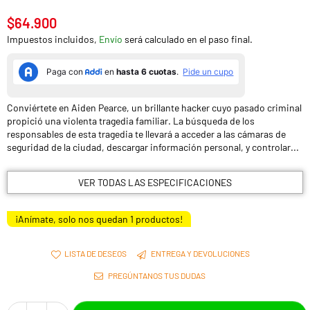
$64.900
Precio
Impuestos incluidos,
Envío
será calculado en el paso final.
habitual
Conviértete en Aiden Pearce, un brillante hacker cuyo pasado criminal
propició una violenta tragedia familiar. La búsqueda de los
responsables de esta tragedia te llevará a acceder a las cámaras de
seguridad de la ciudad, descargar información personal, y controlar...
VER TODAS LAS ESPECIFICACIONES
¡Anímate, solo nos quedan
1
productos!
LISTA DE DESEOS
ENTREGA Y DEVOLUCIONES
PREGÚNTANOS TUS DUDAS