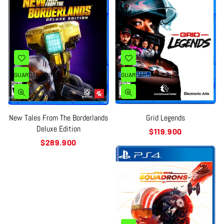
GUARDAR CARRITO
GUARDAR CARRITO
New Tales From The Borderlands
Grid Legends
Deluxe Edition
Precio
$119.900
habitual
Precio
$289.900
habitual