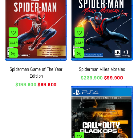
GUARDAR CARRITO
GUARDAR CARRITO
Spiderman Game of The Year
Spiderman Miles Morales
Edition
Precio
$239.900
$99.900
habitual
Precio
$199.900
$99.900
habitual