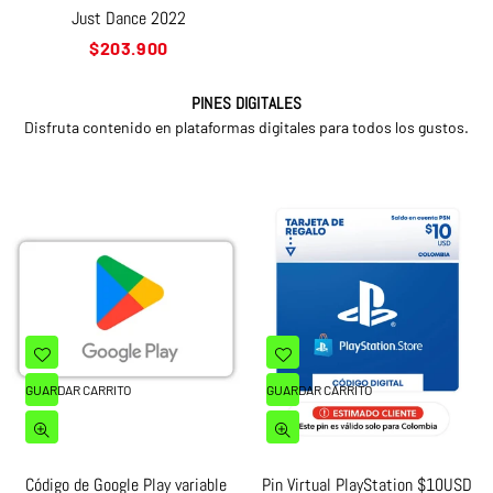
Just Dance 2022
Precio
$203.900
habitual
PINES DIGITALES
Disfruta contenido en plataformas digitales para todos los gustos.
GUARDAR CARRITO
GUARDAR CARRITO
Código de Google Play variable
Pin Virtual PlayStation $10USD