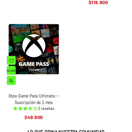
Precio
$119.900
habitual
GUARDAR CARRITO
Xbox Game Pass Ultimate –
Suscripción de 1 mes
3 reseñas
Precio
$49.900
habitual