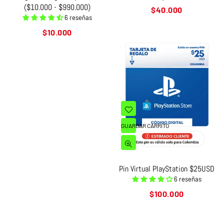
($10.000 - $990.000)
Precio
$40.000
6 reseñas
habitual
Precio
$10.000
habitual
GUARDAR CARRITO
Pin Virtual PlayStation $25USD
6 reseñas
Precio
$100.000
habitual