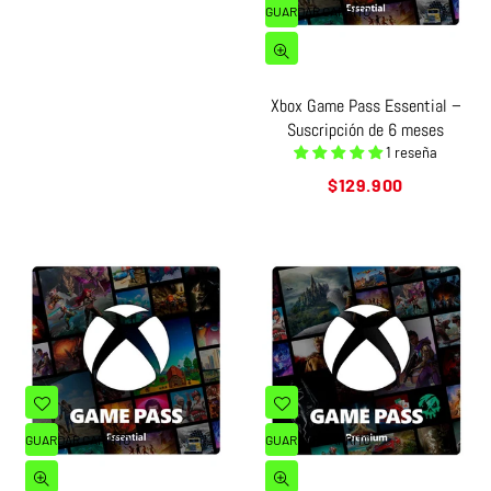
GUARDAR CARRITO
Xbox Game Pass Essential –
Suscripción de 6 meses
1 reseña
Precio
$129.900
habitual
GUARDAR CARRITO
GUARDAR CARRITO