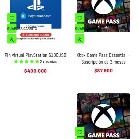
GUARDAR CARRITO
GUARDAR CARRITO
Pin Virtual PlayStation $100USD
Xbox Game Pass Essential –
Suscripción de 3 meses
2 reseñas
Precio
Precio
$87.900
$400.000
habitual
habitual