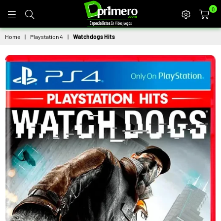
0
DPRIMERO
Home
|
Playstation 4
|
Watchdogs Hits