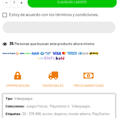
GUARDAR CARRITO
Estoy de acuerdo con los términos y condiciones.
5
Personas que buscan este producto ahora mismo
COMPRA SEGURA
ENVÍOS ÁGILES
PRECIO GARANTIZADO
Tipo:
Videojuegos
Colecciones:
Juegos fisicos
,
Playstation 4
,
Videojuegos
,
Etiquetas:
$0 - $79.999
,
accion
,
disparos
,
mundo-abierto
,
PlayStation