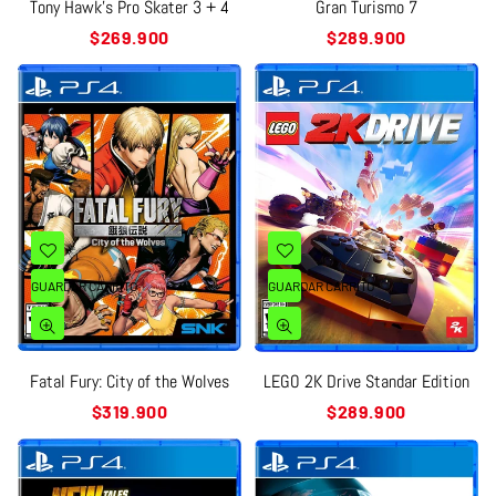
Tony Hawk’s Pro Skater 3 + 4
Gran Turismo 7
Precio
Precio
$269.900
$289.900
habitual
habitual
GUARDAR CARRITO
GUARDAR CARRITO
Fatal Fury: City of the Wolves
LEGO 2K Drive Standar Edition
Precio
Precio
$319.900
$289.900
habitual
habitual