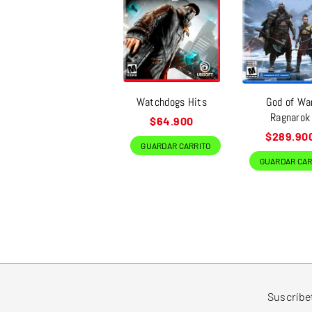
Watchdogs Hits
God of Wa
Ragnarok
Precio
$64.900
habitual
Precio
$289.90
GUARDAR CARRITO
habitual
GUARDAR CAR
Suscríbe