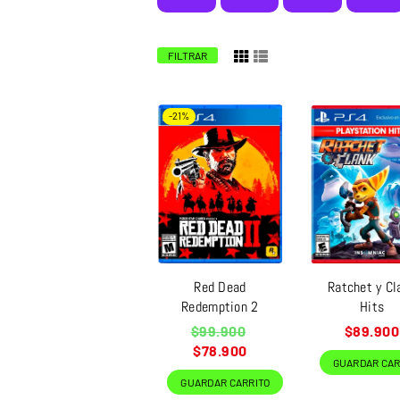
FILTRAR
-21%
Red Dead
Ratchet y Cl
Redemption 2
Hits
Precio
Precio
$99.900
$89.900
habitual
habitual
$78.900
GUARDAR CAR
GUARDAR CARRITO