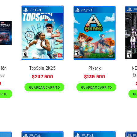
ción
TopSpin 2K25
Pixark
NE
tas
En
Precio
Precio
$237.900
$139.900
habitual
habitual
0
GUARDAR CARRITO
GUARDAR CARRITO
RITO
G