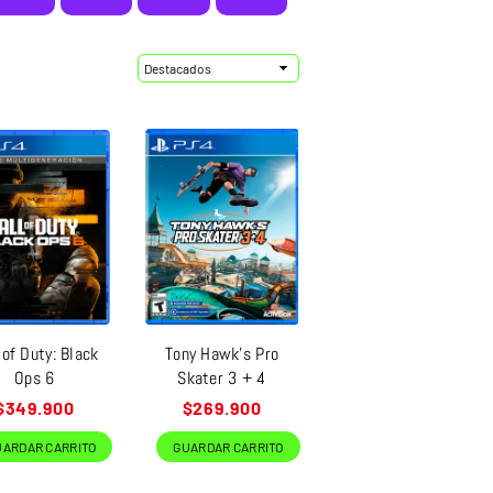
Ordenar
 of Duty: Black
Tony Hawk’s Pro
Ops 6
Skater 3 + 4
Precio
Precio
$349.900
$269.900
habitual
habitual
-9%
UARDAR CARRITO
GUARDAR CARRITO