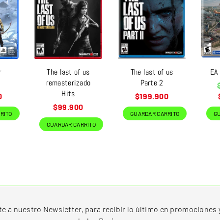
r
The last of us
The last of us
EA
remasterizado
Parte 2
P
Hits
h
Precio
0
$199.900
habitual
Precio
$99.900
RITO
GUARDAR CARRITO
G
habitual
GUARDAR CARRITO
te a nuestro Newsletter, para recibir lo último en promociones 