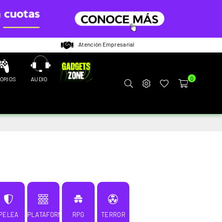
Atención Empresarial
ORIOS
AUDIO
0
PELEA
PLATAFORMAS
RPG
TERROR