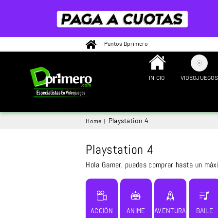
Puntos Dprimero
INICIO
VIDEOJUEGOS
DPRIMERO
Playstation 4
Home
|
Playstation 4
Hola Gamer, puedes comprar hasta un máxim
ACCIÓN
ANIME
AVENTURA
BAILE