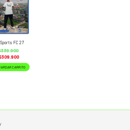
 Sports FC 27
recio
$339.900
abitual
$309.900
UARDAR CARRITO
y