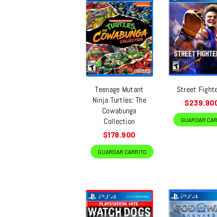
Teenage Mutant
Street Fight
Ninja Turtles: The
Precio
$239.90
Cowabunga
habitual
Collection
GUARDAR CAR
Precio
$178.900
habitual
GUARDAR CARRITO