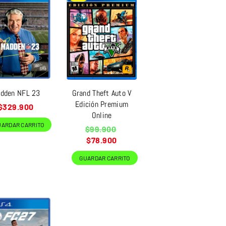
dden NFL 23
Grand Theft Auto V
Edición Premium
Precio
$329.900
Online
habitual
UARDAR CARRITO
Precio
$99.900
habitual
$78.900
GUARDAR CARRITO