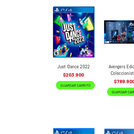
Just Dance 2022
Avengers Edi
Coleccionis
Precio
$203.900
habitual
Precio
$789.90
GUARDAR CARRITO
habitual
GUARDAR CAR