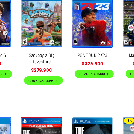
er 6
Sackboy a Big
PGA TOUR 2K23
Ma
Adventure
Precio
0
$329.900
habitual
Precio
$279.900
RITO
GUARDAR CARRITO
G
habitual
GUARDAR CARRITO
-8%