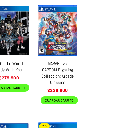
O: The World
MARVEL vs.
ds With You
CAPCOM Fighting
Collection: Arcade
Precio
$279.900
Classics
habitual
UARDAR CARRITO
Precio
$229.900
habitual
GUARDAR CARRITO
-21%