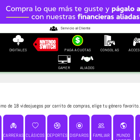
Servicio al Cliente
DIGITALES
PAGA A CUOTAS
CONSOLAS
ACCES
GAMER
ALIADOS
o de 18 videojuegos por carrito de compras, elige tu género favorito.
CARRERAS
CLÁSICOS
DEPORTES
DISPAROS
FAMILIAR
MUNDO