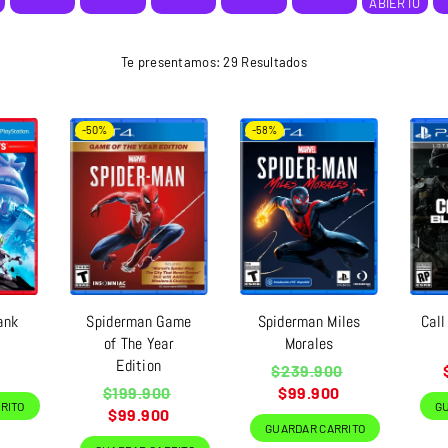
ABIERTO
Te presentamos: 29 Resultados
-50%
-58%
ank
Spiderman Game
Spiderman Miles
Call
of The Year
Morales
Edition
Precio
$239.900
habitual
Precio
$199.900
$99.900
-16%
-7%
RITO
G
habitual
$99.900
GUARDAR CARRITO