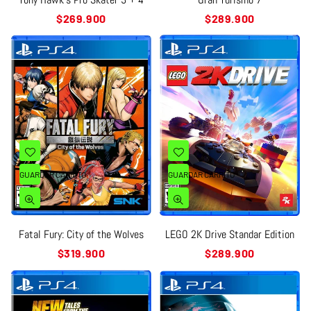
Precio
Precio
$269.900
$289.900
habitual
habitual
GUARDAR CARRITO
GUARDAR CARRITO
Fatal Fury: City of the Wolves
LEGO 2K Drive Standar Edition
Precio
Precio
$319.900
$289.900
habitual
habitual