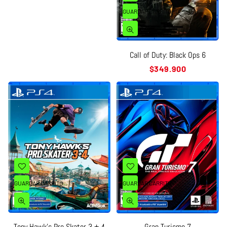
GUARDAR CARRITO
Call of Duty: Black Ops 6
Precio
$349.900
habitual
GUARDAR CARRITO
GUARDAR CARRITO
Tony Hawk’s Pro Skater 3 + 4
Gran Turismo 7