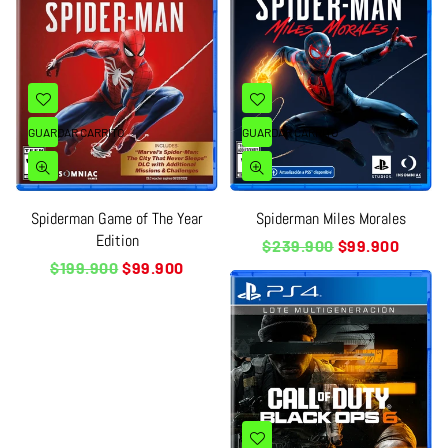
GUARDAR CARRITO
GUARDAR CARRITO
Spiderman Game of The Year
Spiderman Miles Morales
Edition
Precio
$239.900
$99.900
habitual
Precio
$199.900
$99.900
habitual