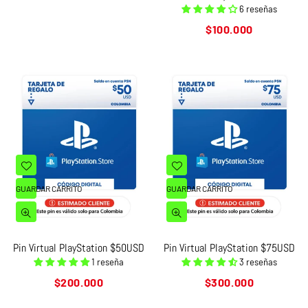
6 reseñas
Precio
$100.000
habitual
GUARDAR CARRITO
GUARDAR CARRITO
Pin Virtual PlayStation $50USD
Pin Virtual PlayStation $75USD
1 reseña
3 reseñas
Precio
Precio
$200.000
$300.000
habitual
habitual