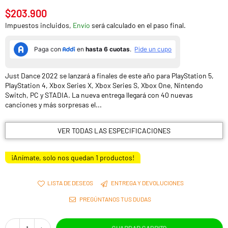
$203.900
Precio
Impuestos incluidos,
Envío
será calculado en el paso final.
habitual
Just Dance 2022 se lanzará a finales de este año para PlayStation 5,
PlayStation 4, Xbox Series X, Xbox Series S, Xbox One, Nintendo
Switch, PC y STADIA. La nueva entrega llegará con 40 nuevas
canciones y más sorpresas el...
VER TODAS LAS ESPECIFICACIONES
¡Anímate, solo nos quedan
1
productos!
LISTA DE DESEOS
ENTREGA Y DEVOLUCIONES
PREGÚNTANOS TUS DUDAS