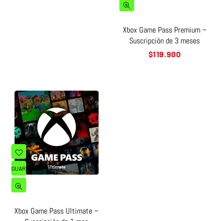
Xbox Game Pass Premium –
Suscripción de 3 meses
Precio
$119.900
habitual
GUARDAR CARRITO
Xbox Game Pass Ultimate –