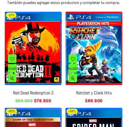
También puedes agregar estos productos y completar tu compra.
-21%
GUARDAR CARRITO
GUARDAR CARRITO
Red Dead Redemption 2
Ratchet y Clank Hits
Precio
Precio
$99.900
$78.900
$89.900
habitual
habitual
-50%
-58%