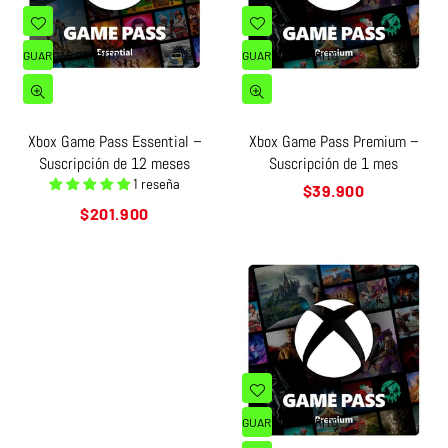
GUARDAR CARRITO
GUARDAR CARRITO
Xbox Game Pass Essential –
Xbox Game Pass Premium –
Suscripción de 12 meses
Suscripción de 1 mes
1 reseña
Precio
$39.900
habitual
Precio
$201.900
habitual
GUARDAR CARRITO