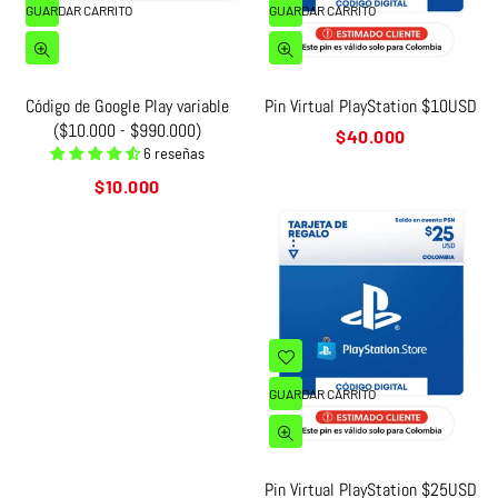
GUARDAR CARRITO
GUARDAR CARRITO
Código de Google Play variable
Pin Virtual PlayStation $10USD
($10.000 - $990.000)
Precio
$40.000
6 reseñas
habitual
Precio
$10.000
habitual
GUARDAR CARRITO
Pin Virtual PlayStation $25USD