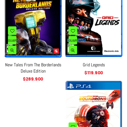
GUARDAR CARRITO
GUARDAR CARRITO
New Tales From The Borderlands
Grid Legends
Deluxe Edition
Precio
$119.900
habitual
Precio
$289.900
habitual