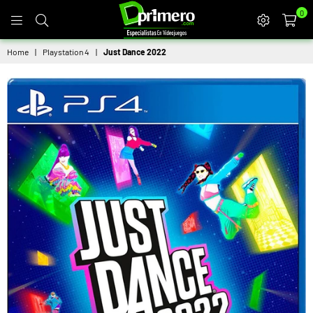
0
DPRIMERO
Home
|
Playstation 4
|
Just Dance 2022