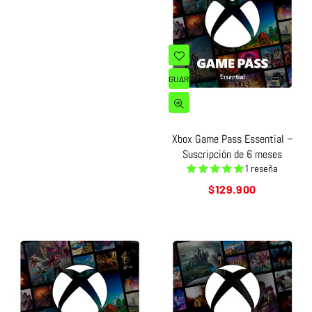
GUARDAR CARRITO
Xbox Game Pass Essential –
Suscripción de 6 meses
1 reseña
Precio
$129.900
habitual