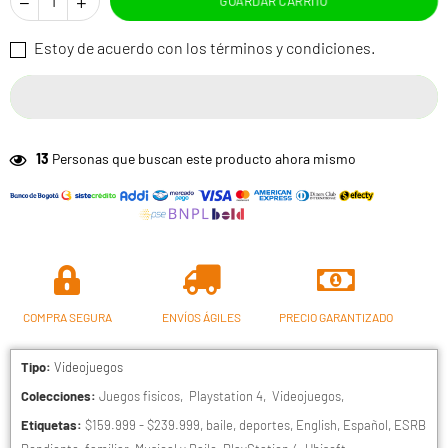
GUARDAR CARRITO
Estoy de acuerdo con los términos y condiciones.
13
Personas que buscan este producto ahora mismo
COMPRA SEGURA
ENVÍOS ÁGILES
PRECIO GARANTIZADO
Tipo:
Videojuegos
Colecciones:
Juegos fisicos
,
Playstation 4
,
Videojuegos
,
Etiquetas:
$159.999 - $239.999
,
baile
,
deportes
,
English
,
Español
,
ESRB