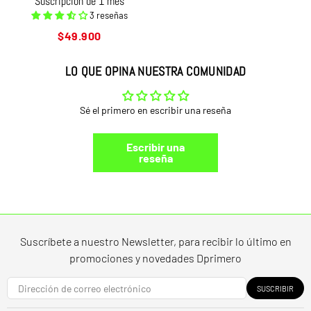
Suscripción de 1 mes
3 reseñas
Precio
$49.900
habitual
LO QUE OPINA NUESTRA COMUNIDAD
Sé el primero en escribir una reseña
Escribir una
reseña
Suscríbete a nuestro Newsletter, para recibir lo último en
promociones y novedades Dprimero
SUSCRIBIR