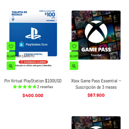
GUARDAR CARRITO
GUARDAR CARRITO
Pin Virtual PlayStation $100USD
Xbox Game Pass Essential –
Suscripción de 3 meses
2 reseñas
Precio
Precio
$87.900
$400.000
habitual
habitual