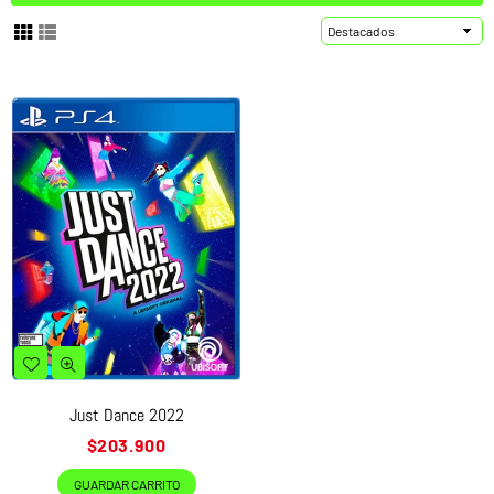
Ordenar
Just Dance 2022
Precio
$203.900
habitual
GUARDAR CARRITO