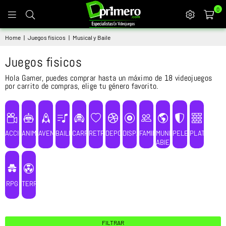
0
DPRIMERO
Home
|
Juegos fisicos
|
Musical y Baile
Juegos fisicos
Hola Gamer, puedes comprar hasta un máximo de 18 videojuegos
por carrito de compras, elige tu género favorito.
ACCIÓN
ANIME
AVENTURA
BAILE
CARRERAS
RETRO
DEPORTES
DISPAROS
FAMILIAR
MUNDO
PELEA
PLATAFORM
ABIERTO
RPG
TERROR
FILTRAR