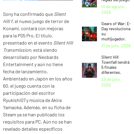
01 de agosto,
2026
Sony ha confirmado que
Silent
Hill f
, el nuevo juego de terror de
Gears of War: E-
Konami, contará con mejoras
Day revoluciona
su
para la PS5 Pro. El título,
multijugador.
presentado en el evento
Silent Hill
31 de julio, 2026
Transmission
, está siendo
desarrollado por Neobards
Silent Hill
Townfall tendrá
Entertainment y aún no tiene
5 finales
fecha de lanzamiento.
diferentes.
Ambientado en Japón en los años
29 de julio,
2026
60, el juego cuenta con la
participación del escritor
Ryukishi07 y música de Akira
Yamaoka. Además, en su ficha de
Steam ya se han publicado los
requisitos para PC. Aún no se han
revelado detalles específicos