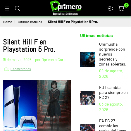
0
DPRIMERO
Home
|
Últimas noticias
|
Silent Hill F en Playstation 5 Pro.
Ultimas noticias
Silent Hill F en
Onimusha
Playstation 5 Pro.
sorprende con
nuevos
secretos y
15 de marzo, 2025
por Dprimero Corp
zonas abiertas.
0 comentarios
04 de agosto,
2026
FUT cambia
para siempre en
FC 27
03 de agosto,
2026
EA FC 27
cambia las
reglas del juego.