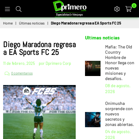
0
DPRIMERO
Home
|
Últimas noticias
|
Diego Maradona regresa a EA Sports FC 25
Ultimas noticias
Diego Maradona regresa
Mafia: The Old
a EA Sports FC 25
Country
Hombre de
Honor llega con
11 de febrero, 2025
por Dprimero Corp
nuevas
misiones y
0 comentarios
desafíos.
08 de agosto,
2026
Onimusha
sorprende con
nuevos
secretos y
zonas abiertas.
04 de agosto,
2026