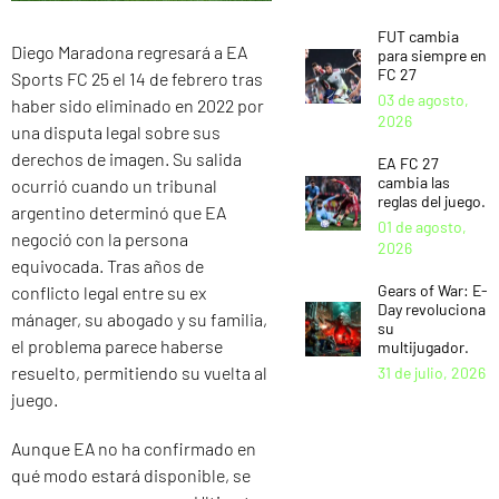
FUT cambia
Diego Maradona regresará a EA
para siempre en
FC 27
Sports FC 25 el 14 de febrero tras
03 de agosto,
haber sido eliminado en 2022 por
2026
una disputa legal sobre sus
derechos de imagen. Su salida
EA FC 27
cambia las
ocurrió cuando un tribunal
reglas del juego.
argentino determinó que EA
01 de agosto,
negoció con la persona
2026
equivocada. Tras años de
Gears of War: E-
conflicto legal entre su ex
Day revoluciona
mánager, su abogado y su familia,
su
el problema parece haberse
multijugador.
resuelto, permitiendo su vuelta al
31 de julio, 2026
juego.
Aunque EA no ha confirmado en
qué modo estará disponible, se