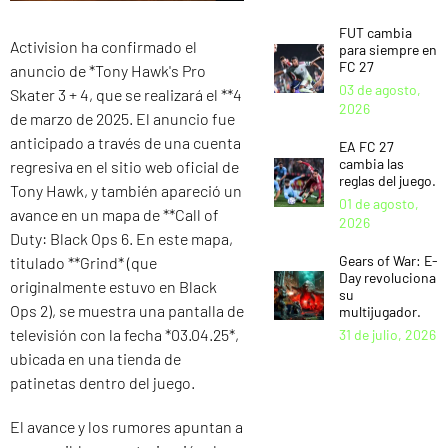
FUT cambia
Activision ha confirmado el
para siempre en
FC 27
anuncio de *Tony Hawk's Pro
03 de agosto,
Skater 3 + 4, que se realizará el **4
2026
de marzo de 2025. El anuncio fue
anticipado a través de una cuenta
EA FC 27
cambia las
regresiva en el sitio web oficial de
reglas del juego.
Tony Hawk, y también apareció un
01 de agosto,
avance en un mapa de **Call of
2026
Duty: Black Ops 6. En este mapa,
Gears of War: E-
titulado **Grind* (que
Day revoluciona
originalmente estuvo en Black
su
Ops 2), se muestra una pantalla de
multijugador.
televisión con la fecha *03.04.25*,
31 de julio, 2026
ubicada en una tienda de
patinetas dentro del juego.
El avance y los rumores apuntan a