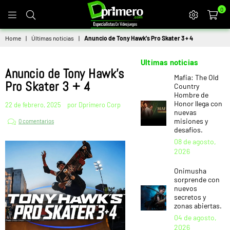
0
DPRIMERO
Home
|
Últimas noticias
|
Anuncio de Tony Hawk's Pro Skater 3 + 4
Ultimas noticias
Anuncio de Tony Hawk's
Mafia: The Old
Pro Skater 3 + 4
Country
Hombre de
Honor llega con
22 de febrero, 2025
por Dprimero Corp
nuevas
misiones y
0 comentarios
desafíos.
08 de agosto,
2026
Onimusha
sorprende con
nuevos
secretos y
zonas abiertas.
04 de agosto,
2026