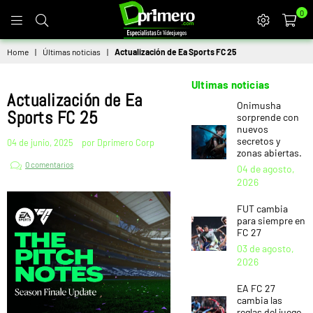
0
DPRIMERO
Home
|
Últimas noticias
|
Actualización de Ea Sports FC 25
Ultimas noticias
Actualización de Ea
Onimusha
Sports FC 25
sorprende con
nuevos
secretos y
04 de junio, 2025
por Dprimero Corp
zonas abiertas.
0 comentarios
04 de agosto,
2026
FUT cambia
para siempre en
FC 27
03 de agosto,
2026
EA FC 27
cambia las
reglas del juego.