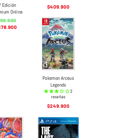
V Edición
Precio
$409.900
mium Online
habitual
recio
99.900
abitual
$78.900
Pokemon Arceus
Legends
2
reseñas
Precio
$249.900
habitual