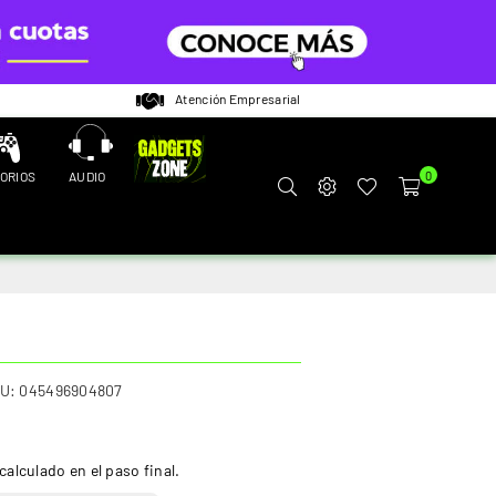
Atención Empresarial
ORIOS
AUDIO
0
U:
045496904807
calculado en el paso final.