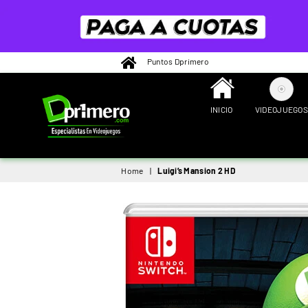
Puntos Dprimero
INICIO
VIDEOJUEGOS
DPRIMERO
Home
|
Luigi’s Mansion 2 HD