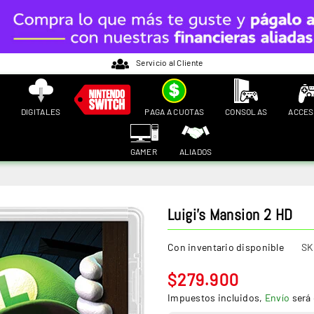
Servicio al Cliente
DIGITALES
PAGA A CUOTAS
CONSOLAS
ACCES
GAMER
ALIADOS
Luigi’s Mansion 2 HD
Con inventario disponible
SK
$279.900
Precio
Impuestos incluidos,
Envío
será 
habitual