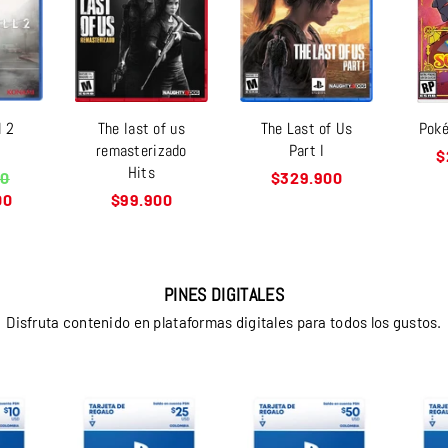
l 2
The last of us
The Last of Us
Poké
e
remasterizado
Part I
P
$
Hits
h
Precio
00
$329.900
habitual
Precio
00
$99.900
habitual
PINES DIGITALES
Disfruta contenido en plataformas digitales para todos los gustos.