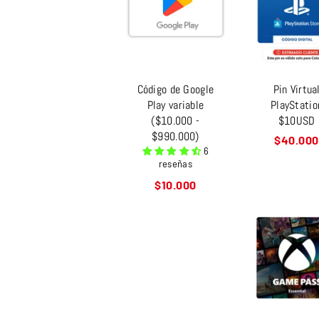
Código de Google
Pin Virtua
Play variable
PlayStatio
($10.000 -
$10USD
$990.000)
Precio
$40.000
6
habitual
reseñas
Precio
$10.000
habitual