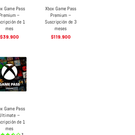
ox Game Pass
Xbox Game Pass
Premium –
Premium –
cripción de 1
Suscripción de 3
mes
meses
Precio
Precio
$39.900
$119.900
habitual
habitual
ox Game Pass
Ultimate –
cripción de 1
mes
3