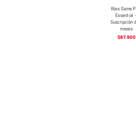
Xbox Game P
Essential 
Suscripción 
meses
Precio
$87.900
habitual