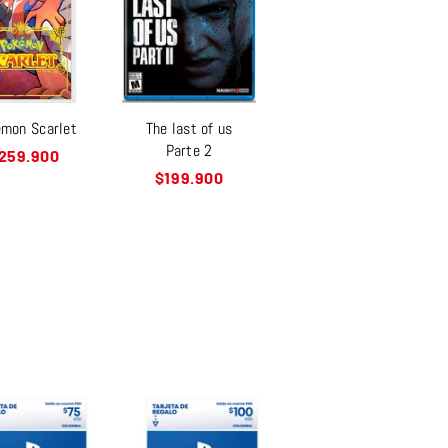
mon Scarlet
The last of us
Parte 2
recio
259.900
abitual
Precio
$199.900
habitual