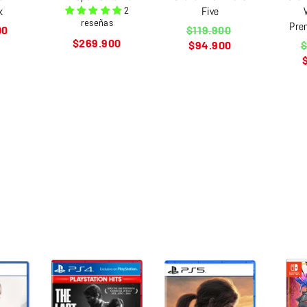
k
Five
2
reseñas
Pre
Precio
00
$119.900
Precio
habitual
$269.900
P
$94.900
$
habitual
h