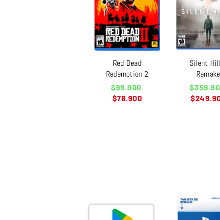
Red Dead
Silent Hil
Redemption 2
Remak
Precio
Precio
$99.900
$359.9
habitual
habitual
$78.900
$249.9