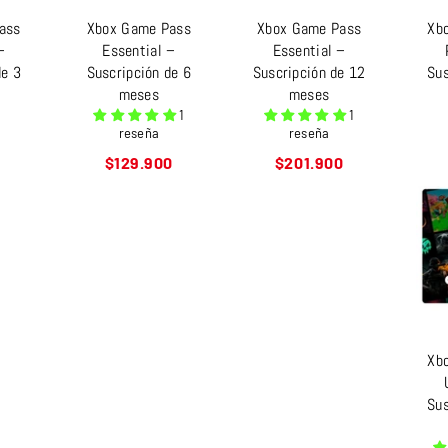
ass
Xbox Game Pass
Xbox Game Pass
Xb
–
Essential –
Essential –
de 3
Suscripción de 6
Suscripción de 12
Sus
meses
meses
1
1
reseña
reseña
Precio
Precio
$129.900
$201.900
habitual
habitual
Xb
Sus