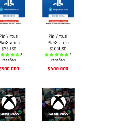
Pin Virtual
Pin Virtual
PlayStation
PlayStation
$75USD
$100USD
3
2
reseñas
reseñas
Precio
Precio
$300.000
$400.000
habitual
habitual