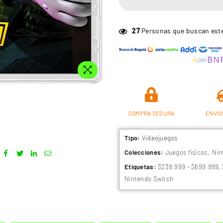
10
Personas que buscan est
COMPRA SEGURA
ENVÍO
Tipo:
Videojuegos
Colecciones:
Juegos fisicos
,
Nin
Etiquetas:
$239.999 - $699.999
,
Nintendo Switch