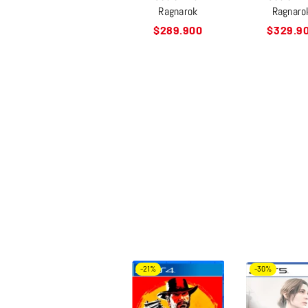
Ragnarok
Ragnaro
Precio
Precio
$289.900
$329.9
habitual
habitual
-21%
-30%