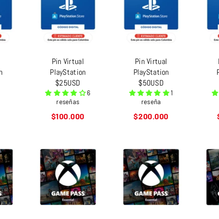
l
Pin Virtual
Pin Virtual
n
PlayStation
PlayStation
$25USD
$50USD
6
1
reseñas
reseña
Precio
Precio
$100.000
$200.000
habitual
habitual