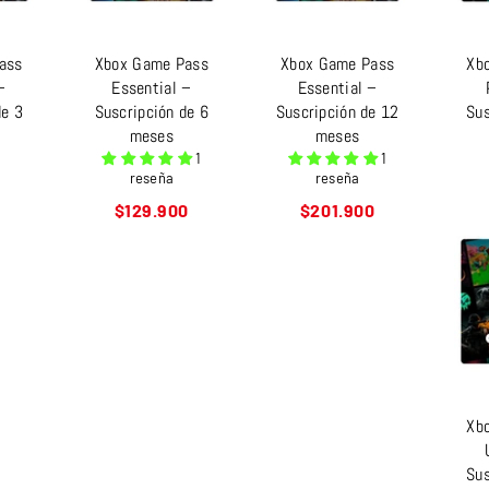
ass
Xbox Game Pass
Xbox Game Pass
Xb
–
Essential –
Essential –
de 3
Suscripción de 6
Suscripción de 12
Sus
meses
meses
1
1
reseña
reseña
Precio
Precio
$129.900
$201.900
habitual
habitual
Xb
Sus