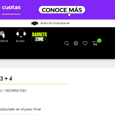
Atención Empresarial
ORIOS
AUDIO
0
 3 + 4
U:
196388567584
calculado en el paso final.