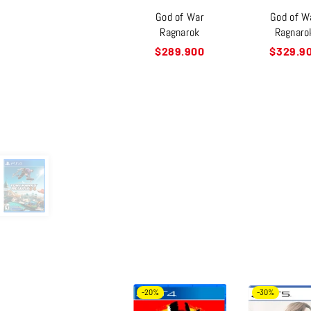
God of War
God of W
Ragnarok
Ragnaro
Precio
Precio
$289.900
$329.9
habitual
habitual
-20%
-30%