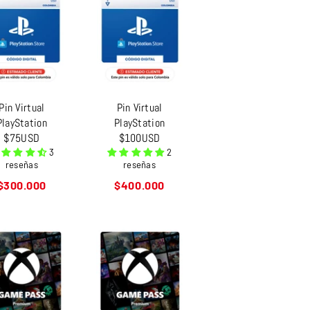
Pin Virtual
Pin Virtual
PlayStation
PlayStation
$75USD
$100USD
3
2
reseñas
reseñas
Precio
Precio
$300.000
$400.000
habitual
habitual