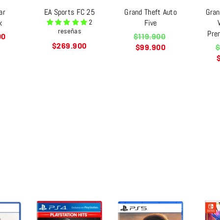
ar
EA Sports FC 25
Grand Theft Auto
Gran
k
Five
2
reseñas
Pre
Precio
00
$119.900
Precio
habitual
$269.900
P
$99.900
$
habitual
h