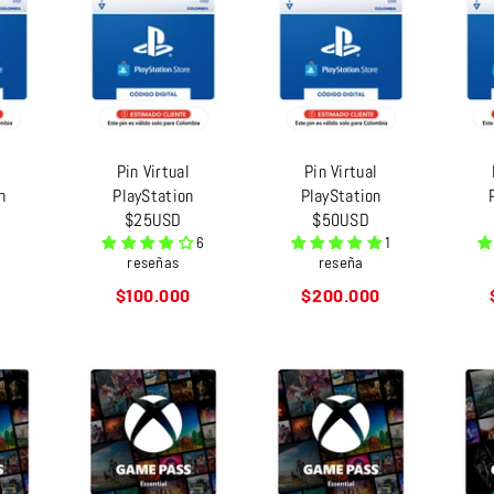
l
Pin Virtual
Pin Virtual
n
PlayStation
PlayStation
$25USD
$50USD
6
1
reseñas
reseña
Precio
Precio
$100.000
$200.000
habitual
habitual