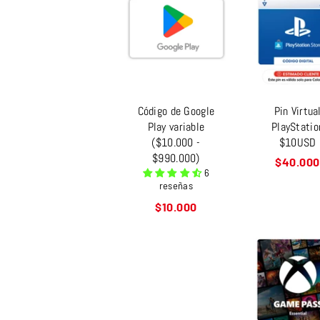
Código de Google
Pin Virtua
Play variable
PlayStatio
($10.000 -
$10USD
$990.000)
Precio
$40.000
6
habitual
reseñas
Precio
$10.000
habitual