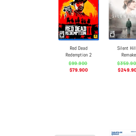
Red Dead
Silent Hil
Redemption 2
Remak
Precio
Precio
$99.900
$359.9
habitual
habitual
$79.900
$249.9