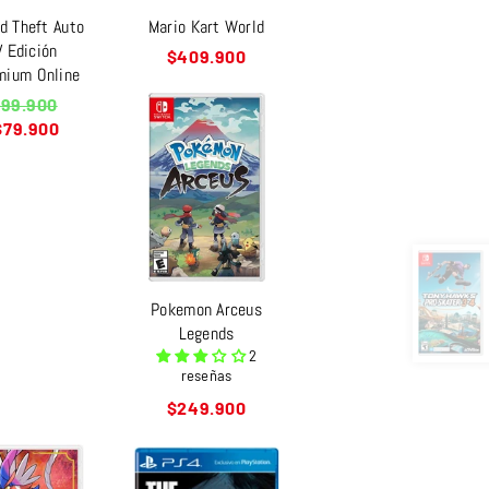
d Theft Auto
Mario Kart World
V Edición
Precio
$409.900
mium Online
habitual
recio
99.900
abitual
$79.900
Pokemon Arceus
Legends
2
reseñas
Precio
$249.900
habitual