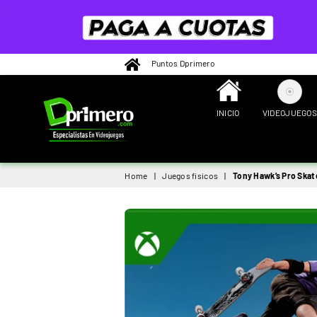
Puntos Dprimero
INICIO
VIDEOJUEGOS
DPRIMERO
Home
|
Juegos fisicos
|
Tony Hawk’s Pro Skate