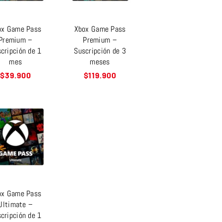
ox Game Pass
Xbox Game Pass
Premium –
Premium –
cripción de 1
Suscripción de 3
mes
meses
Precio
Precio
$39.900
$119.900
habitual
habitual
ox Game Pass
Ultimate –
cripción de 1