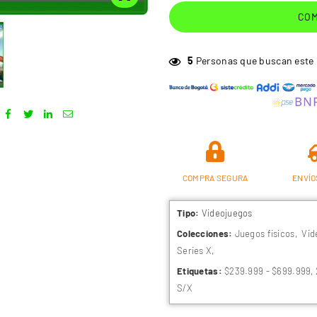
COM
5
Personas que buscan este
COMPRA SEGURA
ENVÍO
Tipo:
Videojuegos
Colecciones:
Juegos fisicos
,
Vid
Series X
,
Etiquetas:
$239.999 - $699.999
,
S/X