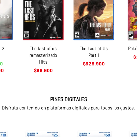
l 2
The last of us
The Last of Us
Poké
e
remasterizado
Part I
P
$
Hits
h
Precio
00
$329.900
habitual
Precio
00
$99.900
habitual
PINES DIGITALES
Disfruta contenido en plataformas digitales para todos los gustos.