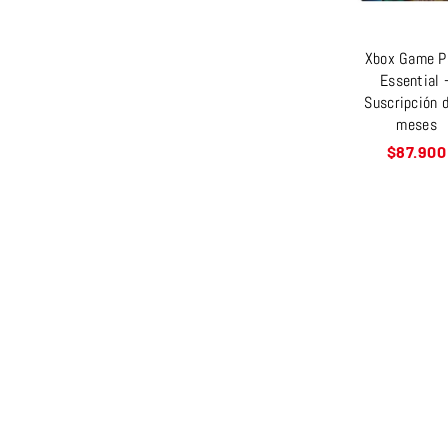
Xbox Game P
Essential 
Suscripción 
meses
Precio
$87.900
habitual