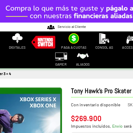
Servicio al Cliente
DIGITALES
PAGA A CUOTAS
CONSOLAS
ACCES
GAMER
ALIADOS
r 3 + 4
Tony Hawk’s Pro Skater
Con inventario disponible
SK
$269.900
Precio
Impuestos incluidos,
Envío
será 
habitual