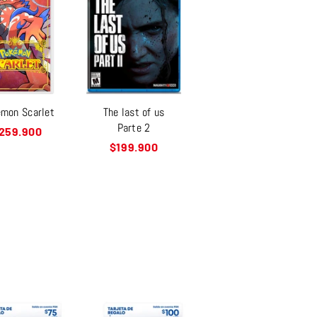
mon Scarlet
The last of us
Parte 2
recio
259.900
abitual
Precio
$199.900
habitual